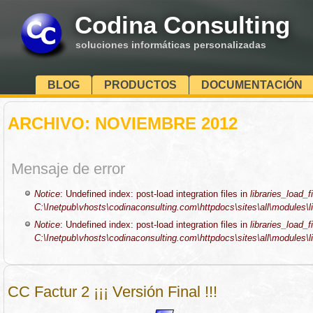
Codina Consulting
soluciones informáticas personalizadas
BLOG
PRODUCTOS
DOCUMENTACIÓN
ARCHIVO: NOVIEMBRE 2012
Mensaje de error
Notice
: Undefined index: post-load integration files in
libraries_load_fi
C:\Inetpub\vhosts\codinaconsulting.com\httpdocs\sites\all\modules\li
Notice
: Undefined index: post-load integration files in
libraries_load_fi
C:\Inetpub\vhosts\codinaconsulting.com\httpdocs\sites\all\modules\li
CC Factur 2 ¡¡¡ Versión Final !!!