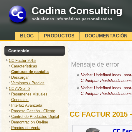
Codina Consulting
soluciones informáticas personalizadas
BLOG
PRODUCTOS
DOCUMENTACIÓN
Contenido
CC Factur 2015
Mensaje de error
Características
Capturas de pantalla
Notice
: Undefined index: post-
Descargar
C:\Inetpub\vhosts\codinaconsul
Versiones / Precios
Notice
: Undefined index: post-
CC AVSeT 2
C:\Inetpub\vhosts\codinaconsul
Resumenes Visuales
Generales
Interfaz Avanzada
Proceso Gestión - Cliente
CC FACTUR 2015
Control de Productos Digital
Demontración On-line
Precios de Venta