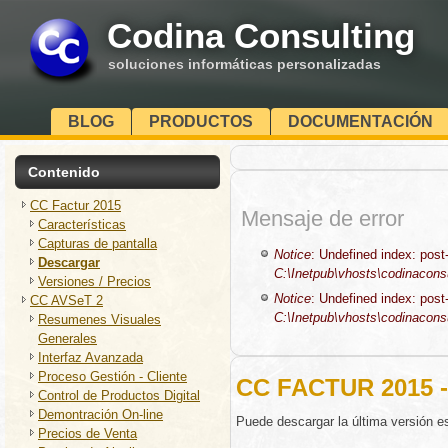
Codina Consulting
soluciones informáticas personalizadas
BLOG
PRODUCTOS
DOCUMENTACIÓN
Contenido
CC Factur 2015
Mensaje de error
Características
Capturas de pantalla
Notice
: Undefined index: post-
Descargar
C:\Inetpub\vhosts\codinaconsul
Versiones / Precios
Notice
: Undefined index: post-
CC AVSeT 2
C:\Inetpub\vhosts\codinaconsul
Resumenes Visuales
Generales
Interfaz Avanzada
Proceso Gestión - Cliente
CC FACTUR 2015
Control de Productos Digital
Demontración On-line
Puede descargar la última versión e
Precios de Venta